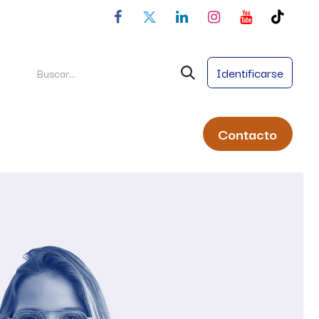
Identificarse
Conta
cto
ral
Servicios
Nombres Propios