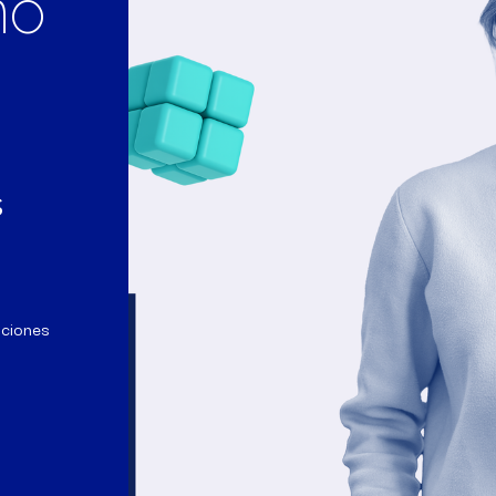
no
s
aciones