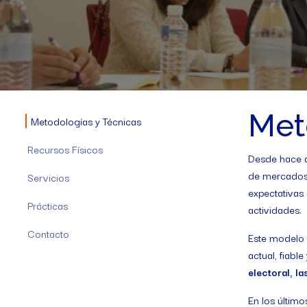
Met
Metodologías y Técnicas
Recursos Físicos
Desde hace a
de mercados.
Servicios
expectativas 
Prácticas
actividades.
Contacto
Este modelo 
actual, fiabl
electoral, l
En los último