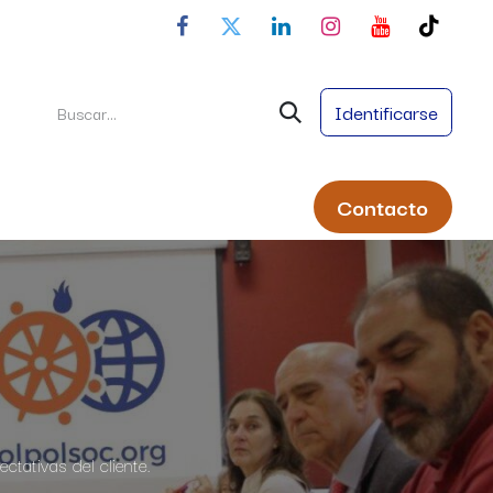
Identificarse
Conta
cto
ral
Servicios
Nombres Propios
ctativas del cliente.